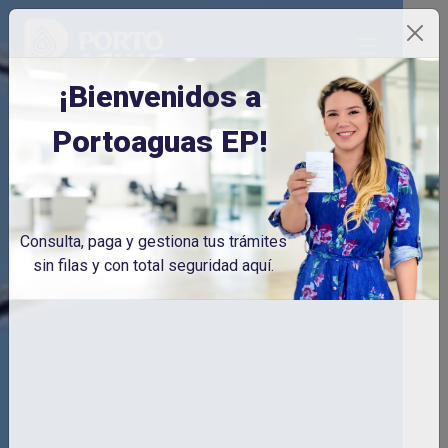
¡Bienvenidos a
Portoaguas EP!
Consulta, paga y gestiona tus trámites
sin filas y con total seguridad aquí.